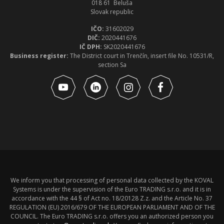
018 61 Beluša
Slovak republic
IČO:
31602029
DIČ:
2020441676
IČ DPH:
SK2020441676
Business register:
The District court in Trenčín, insert file No. 10531/R,
section Sa
We inform you that processing of personal data collected by the KOVAL
Systems is under the supervision of the Euro TRADING s.r.o. and it is in
accordance with the 44 § of Act no. 18/20128 Z.z. and the Article No. 37
REGULATION (EU) 2016/679 OF THE EUROPEAN PARLIAMENT AND OF THE
COUNCIL. The Euro TRADING s.r.o. offers you an authorized person you