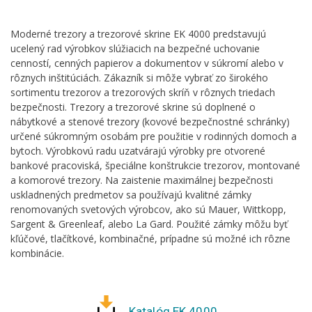
Moderné trezory a trezorové skrine EK 4000 predstavujú
ucelený rad výrobkov slúžiacich na bezpečné uchovanie
cenností, cenných papierov a dokumentov v súkromí alebo v
rôznych inštitúciách. Zákazník si môže vybrať zo širokého
sortimentu trezorov a trezorových skríň v rôznych triedach
bezpečnosti. Trezory a trezorové skrine sú doplnené o
nábytkové a stenové trezory (kovové bezpečnostné schránky)
určené súkromným osobám pre použitie v rodinných domoch a
bytoch. Výrobkovú radu uzatvárajú výrobky pre otvorené
bankové pracoviská, špeciálne konštrukcie trezorov, montované
a komorové trezory. Na zaistenie maximálnej bezpečnosti
uskladnených predmetov sa používajú kvalitné zámky
renomovaných svetových výrobcov, ako sú Mauer, Wittkopp,
Sargent & Greenleaf, alebo La Gard. Použité zámky môžu byť
kľúčové, tlačítkové, kombinačné, prípadne sú možné ich rôzne
kombinácie.
Katalóg EK 4000