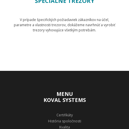
ŠPECIÁLNE TREZORY
V prípade špecifických požiadaviek zákazníkov na účel,
parametre a vlastnosti trezorov, dokážeme navrhnúť a vyrobiť
trezory vyhovujúce všetkým potrebám.
Zobraziť produkty
MENU
KOVAL SYSTEMS
Certifikáty
História spoločnosti
Kvalita