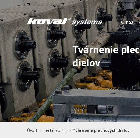
O nás
Tvárnenie ple
dielov
Úvod
Technológie
Tvárnenie plechových dielov