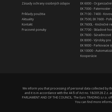
Zásady ochrany osobných údajov
EK 6000 - Organizačné
EK 7000 - Paternoster
Príklady použitia
EK 7100 - 7400 - Kovo
Aktuality
EK 7500, EK 7600 - Po
Kontakt
EK 7600L - Knižničné r
Pracovné ponuky
EK 7700 - Skladové h
EK 7800 - Súradnicové
EK 8000 - Výrobky pr
EK 9000 - Parkovacie 
EK 10000 - Automatizá
Kooperácie
We inform you that processing of personal data collected by th
and it is in accordance with the 44 § of Act no. 18/20128 Z.
PARLIAMENT AND OF THE COUNCIL. The Euro TRADING s.r.o. offe
You can find more informa