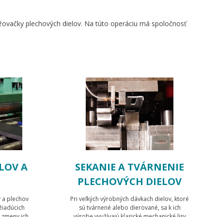
ružovačky plechových dielov. Na túto operáciu má spoločnosť
LOV A
SEKANIE A TVÁRNENIE
PLECHOVÝCH DIELOV
v a plechov
Pri veľkých výrobných dávkach dielov, ktoré
žiadúcich
sú tvárnené alebo dierované, sa k ich
 zmeny ich
výrobe využívajú klasické mechanické lisy