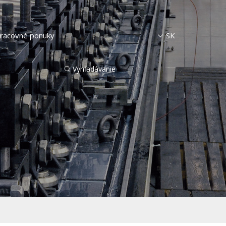
racovné ponuky
SK