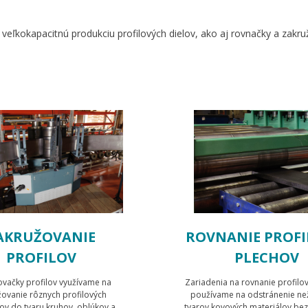
 veľkokapacitnú produkciu profilových dielov, ako aj rovnačky a zak
AKRUŽOVANIE
ROVNANIE PROFI
PROFILOV
PLECHOV
vačky profilov využívame na
Zariadenia na rovnanie profilo
žovanie rôznych profilových
používame na odstránenie ne
ov do tvaru kruhov, oblúkov a
tvarov kovových materiálov bez