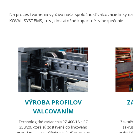
Na proces tvárnenia využíva naša spoločnosť valcovacie linky na
KOVAL SYSTEMS, a. s., dostatočné kapacitné zabezpečenie.
VÝROBA PROFILOV
Z
VALCOVANÍM
Technologické zariadenia PZ 400/18 a PZ
Zakružo
350/20, ktoré sú zostavené do linkového
zakru
usporiadania, umožňujú vytvárať zo zvitkov
materiál