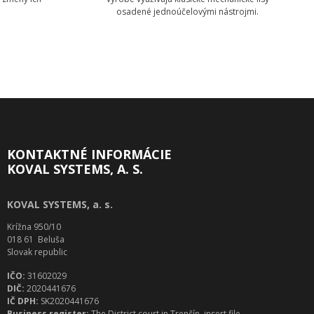
osadené jednoúčelovými nástrojmi.
ógie
Zobraziť technológie
KONTAKTNÉ INFORMÁCIE
KOVAL SYSTEMS, A. S.
KOVAL SYSTEMS, a. s.
Krížna 950/10
018 61 Beluša
Slovak republic
IČO:
31602029
DIČ:
2020441676
IČ DPH:
SK2020441676
Business register:
The District court in Trenčín, insert file