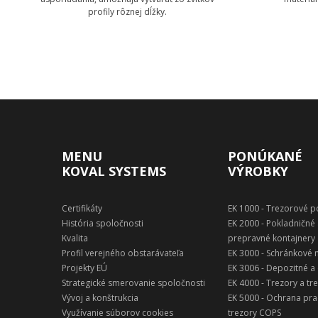
profily rôznej dĺžky.
Zobraziť technológie
MENU
PONÚKANÉ
KOVAL SYSTEMS
VÝROBKY
Certifikáty
EK 1000 - Trezorové 
História spoločnosti
EK 2000 - Pokladničné 
Kvalita
prepravné kontajnery
Profil verejného obstarávateľa
EK 3000 - Schránkové
Projekty EÚ
EK 3006 - Depozitné a
Strategické smerovanie spoločnosti
EK 4000 - Trezory a tr
Vývoj a konštrukcia
EK 5000 - Ochrana pra
Využívanie súborov cookies
trezory COPS