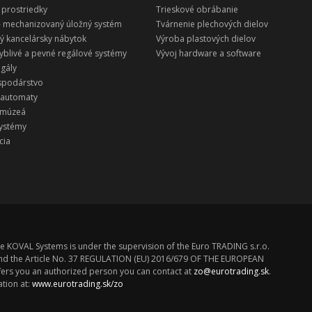
 prostriedky
Trieskové obrábanie
 - mechanizovaný úložný systém
Tvárnenie plechových dielov
vý kancelársky nábytok
Výroba plastových dielov
hyblivé a pevné regálové systémy
Vývoj hardware a software
egály
ospodárstvo
 automaty
e múzeá
systémy
cia
e KOVAL Systems is under the supervision of the Euro TRADING s.r.o.
z. and the Article No. 37 REGULATION (EU) 2016/679 OF THE EUROPEAN
rs you an authorized person you can contact at
zo@eurotrading.sk
.
tion at:
www.eurotrading.sk/zo