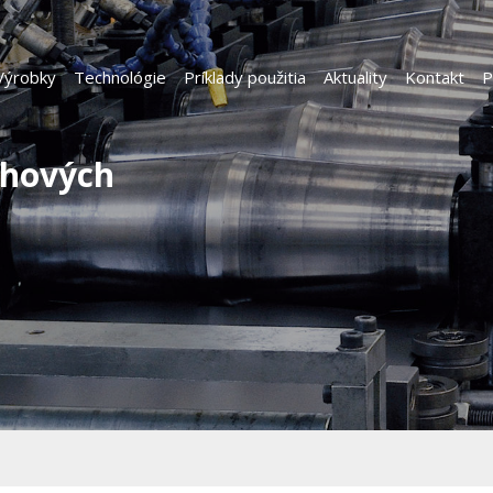
Výrobky
Technológie
Príklady použitia
Aktuality
Kontakt
P
chových