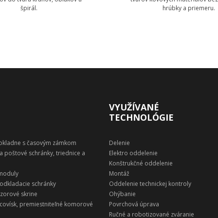
špirál.
hrúbky a priemeru.
Zobraziť technológie
Zobraziť technol
VYUŽÍVANÉ
TECHNOLÓGIE
pokladne s časovým zámkom
Delenie
a poštové schránky, triednice a
Elektro oddelenie
Konštrukčné oddelenie
 moduly
Montáž
 odkladacie schránky
Oddelenie technickej kontroly
ezorové skrine
Ohýbanie
covísk, premiestniteľné komorové
Povrchová úprava
Ručné a robotizované zváranie