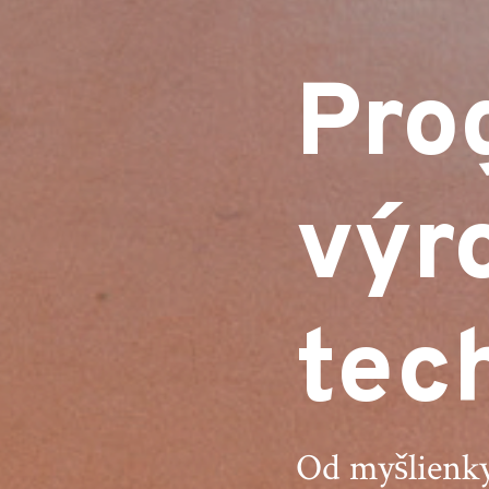
Prog
výr
tech
Od myšlienky