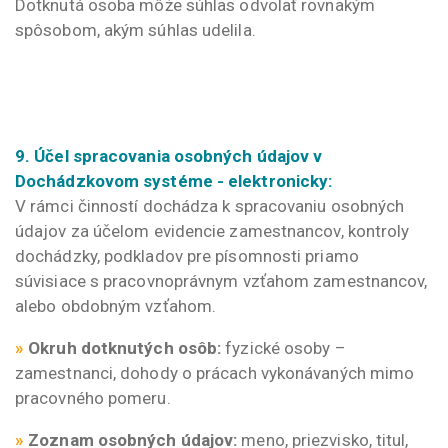
Dotknutá osoba môže súhlas odvolať rovnakým
spôsobom, akým súhlas udelila.
9. Účel spracovania osobných údajov v
Dochádzkovom systéme - elektronicky:
V rámci činností dochádza k spracovaniu osobných
údajov za účelom evidencie zamestnancov, kontroly
dochádzky, podkladov pre písomnosti priamo
súvisiace s pracovnoprávnym vzťahom zamestnancov,
alebo obdobným vzťahom.
»
Okruh dotknutých osôb:
fyzické osoby –
zamestnanci, dohody o prácach vykonávaných mimo
pracovného pomeru.
»
Zoznam osobných údajov:
meno, priezvisko, titul,