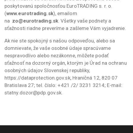
poskytovanú spoločnosťou EuroTRADING s. r. o.
(
www.eurotrading.sk
), emailom
na
zo@eurotrading.sk
. Všetky vaše podnety a
sťažnosti riadne preveríme a zašleme Vám vyjadrenie.
Ak nie ste spokojný s našou odpoveďou, alebo sa
domnievate, že vaše osobné údaje spracúvame
nespravodlivo alebo nezákonne, môžete podať
sťažnosť na dozorný orgán, ktorým je Úrad na ochranu
osobných údajov Slovenskej republiky,
https://dataprotection.gov.sk, Hraničná 12, 820 07
Bratislava 27; tel. číslo: +421 /2/ 3231 3214; E-mail:
statny.dozor@pdp.gov.sk.