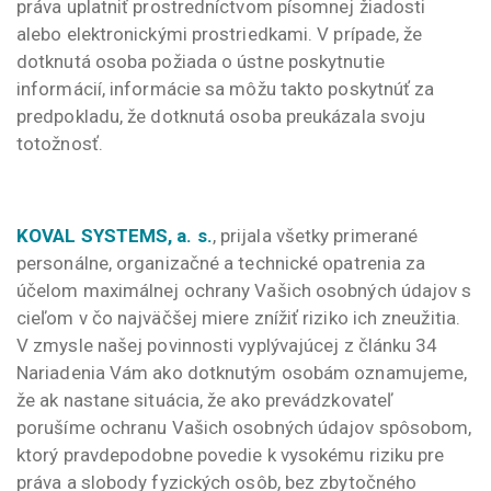
práva uplatniť prostredníctvom písomnej žiadosti
alebo elektronickými prostriedkami. V prípade, že
dotknutá osoba požiada o ústne poskytnutie
informácií, informácie sa môžu takto poskytnúť za
predpokladu, že dotknutá osoba preukázala svoju
totožnosť.
KOVAL SYSTEMS, a. s.
, prijala všetky primerané
personálne, organizačné a technické opatrenia za
účelom maximálnej ochrany Vašich osobných údajov s
cieľom v čo najväčšej miere znížiť riziko ich zneužitia.
V zmysle našej povinnosti vyplývajúcej z článku 34
Nariadenia Vám ako dotknutým osobám oznamujeme,
že ak nastane situácia, že ako prevádzkovateľ
porušíme ochranu Vašich osobných údajov spôsobom,
ktorý pravdepodobne povedie k vysokému riziku pre
práva a slobody fyzických osôb, bez zbytočného