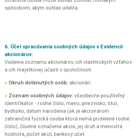
Dotknutá osoba môže súhlas odvolať rovnakým
spôsobom, akým súhlas udelila.
6. Účel spracúvania osobných údajov v Evidencií
akcionárov:
Vedenie zoznamu akcionárov, ich vlastníckych vzťahov
a ich majetkovej účasti v spoločnosti.
»
Okruh dotknutých osôb:
akcionári.
»
Zoznam osobných údajov:
všeobecne použiteľný
identifikátor - rodné číslo, meno, priezvisko, titul,
bydlisko, dátum narodenia (ak je akcionárom
zahraničná fyzická osoba ktorá nemá pridelené rodné
číslo), číselné označenie akcie, jej druh a menovitá
hodnota, počet akcií, bankový účet.