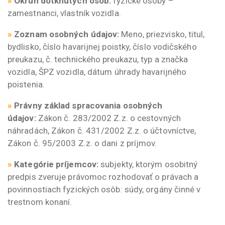
»
Okruh dotknutých osôb:
fyzické osoby –
zamestnanci, vlastník vozidla.
»
Zoznam osobných údajov:
Meno, priezvisko, titul,
bydlisko, číslo havarijnej poistky, číslo vodičského
preukazu, č. technického preukazu, typ a značka
vozidla, ŠPZ vozidla, dátum úhrady havarijného
poistenia.
»
Právny základ spracovania osobných
údajov:
Zákon č. 283/2002 Z.z. o cestovných
náhradách, Zákon č. 431/2002 Z.z. o účtovníctve,
Zákon č. 95/2003 Z.z. o dani z príjmov.
»
Kategórie príjemcov:
subjekty, ktorým osobitný
predpis zveruje právomoc rozhodovať o právach a
povinnostiach fyzických osôb: súdy, orgány činné v
trestnom konaní.